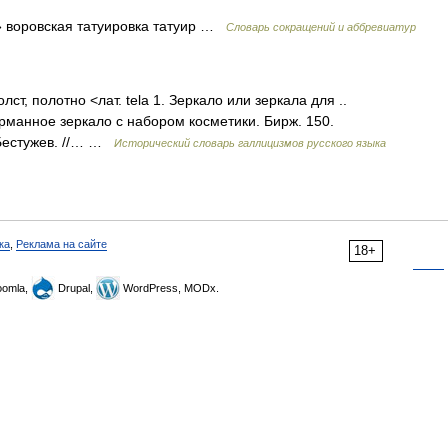
» воровская татуировка татуир …
Словарь сокращений и аббревиатур
 холст, полотно <лат. tela 1. Зеркало или зеркала для ..
рманное зеркало с набором косметики. Бирж. 150.
 Бестужев. //… …
Исторический словарь галлицизмов русского языка
ка
,
Реклама на сайте
18+
omla,
Drupal,
WordPress, MODx.