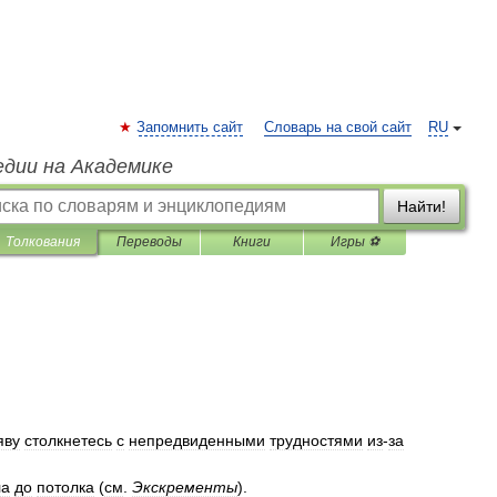
Запомнить сайт
Словарь на свой сайт
RU
едии на Академике
Найти!
Толкования
Переводы
Книги
Игры ⚽
яву
столкнетесь
с
непредвиденными
трудностями
из
-
за
ла
до
потолка
(
см
.
Экскременты
).