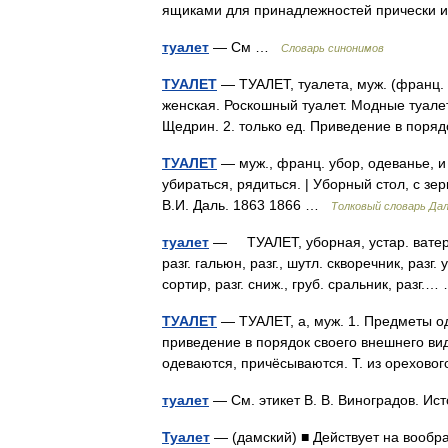
ящиками для принадлежностей прически
туалет
— См …
Словарь синонимов
ТУАЛЕТ
— ТУАЛЕТ, туалета, муж. (франц. toi
женская. Роскошный туалет. Модные туале
Щедрин. 2. только ед. Приведение в пор
ТУАЛЕТ
— муж., франц. убор, одеванье, и 
убираться, рядиться. | Уборный стол, с з
В.И. Даль. 1863 1866 …
Толковый словарь Да
туалет
— ТУАЛЕТ, уборная, устар. ватер, ус
разг. гальюн, разг., шутл. скворечник, разг.
сортир, разг. сниж., груб. сральник, разг
ТУАЛЕТ
— ТУАЛЕТ, а, муж. 1. Предметы оде
приведение в порядок своего внешнего вида
одеваются, причёсываются. Т. из орехово
туалет
— См. этикет В. В. Виноградов. И
Туалет
— (дамский) ■ Действует на воо