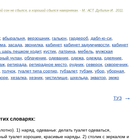
ой
сон
не
сбылся
,
а
хороший
сбылся
навернякан
. -
М
.
:
АСТ
.
Дубилин
И
.
.
2011
.
,
вбыральня
,
верзошник
,
гальюн
,
гардероб
,
дабл-ю-си
,
ума
,
засада
,
звонилка
,
кабинет
,
кабинет задумчивости
,
кабинет
а царь пешком ходит
,
кустик
,
латрина
,
мебель
,
мужская
жный чулан
,
облачение
,
одевание
,
одежа
,
одежда
,
одеяние
,
аж
,
ретирада
,
ретирадное место
,
рудник
,
северок
,
скворечник
,
,
толчок
,
туалет типа сортир
,
тубзалет
,
тубзик
,
убор
,
уборная
,
воре
,
хезалка
,
хезник
,
чистилище
,
шхельда
,
экватор
,
эмжо
ТУЗ
угих словарях:
полотно). 1) наряд, одеванье: делать туалет одеваться,
ный туалет хорошие, красивые наряды. 2) столик с зеркалом и