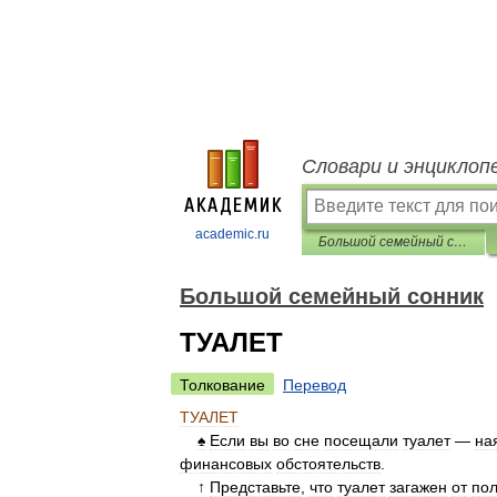
Словари и энциклоп
academic.ru
Большой семейный сонник
Большой семейный сонник
ТУАЛЕТ
Толкование
Перевод
ТУАЛЕТ
♠
Если
вы
во
сне
посещали
туалет
—
на
финансовых
обстоятельств
.
↑
Представьте
,
что
туалет
загажен
от
по