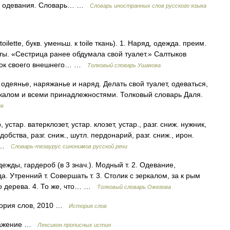
 и одевания. Словарь… …
Словарь иностранных слов русского языка
lette, букв. уменьш. к toile ткань). 1. Наряд, одежда. преим.
ты. «Сестрица ранее обдумала свой туалет.» Салтыков
ядок своего внешнего… …
Толковый словарь Ушакова
одеянье, наряжанье и наряд. Делать свой туалет, одеваться,
еркалом и всеми принадлежностями. Толковый словарь Даля.
ля
тар. ватерклозет, устар. клозет, устар., разг. сниж. нужник,
 удобства, разг. сниж., шутл. пердонарий, разг. сниж., ирон.
.… …
Словарь-тезаурус синонимов русской речи
жды, гардероб (в 3 знач.). Модный т. 2. Одевание,
. Утренний т. Совершать т. 3. Столик с зеркалом, за к рым
го дерева. 4. То же, что… …
Толковый словарь Ожегова
стория слов, 2010 …
История слов
бражение …
Лексикон прописных истин