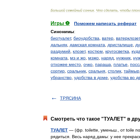
Большой
семейный
сонник
.
Что
сделать
,
чтобы
плох
Игры ⚽
Поможем написать реферат
Синонимы
:
биотуалет
,
биоудобства
,
ватер
,
ватерклозет
дальняк
,
дамская комната
,
дристалище
,
д
раздумий
,
клозет
,
костюм
,
кругосветка
,
куд
комната
,
мэ и жо
,
мэжо
,
наряд
,
нужник
,
ну
отхожее место
,
очко
,
параша
,
платье
,
посс
сортир
,
сральник
,
сральня
,
столик
,
таймыр
убранство
,
удобства в доме
,
удобства во д
ТРЯСИНА
Смотреть что такое "ТУАЛЕТ" в др
ТУАЛЕТ
— (фр. toilette, уменьш., от toile 
рядиться. Весь наряд дамы: у нее прекрас