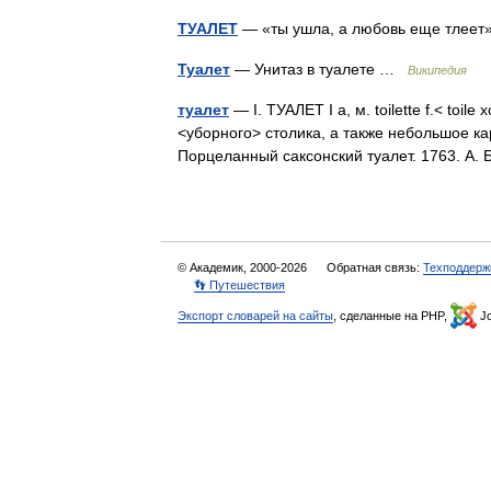
ТУАЛЕТ
— «ты ушла, а любовь еще тлеет
Туалет
— Унитаз в туалете …
Википедия
туалет
— I. ТУАЛЕТ I а, м. toilette f.< toile
<уборного> столика, а также небольшое ка
Порцеланный саксонский туалет. 1763. А.
© Академик, 2000-2026
Обратная связь:
Техподдерж
👣 Путешествия
Экспорт словарей на сайты
, сделанные на PHP,
Jo